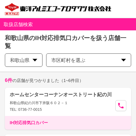
取扱店舗検索
和歌山県のIH対応排気口カバーを扱う店舗一
覧
和歌山県
市区町村を選ぶ
6
件
の店舗が見つかりました
（1~6件目）
ホームセンターコーナンオーストリート紀の川
和歌山県紀の川市下井阪６０２－１
TEL: 0736-77-0015
IH対応排気口カバー