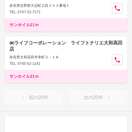
奈良県吉野郡大淀町土田２４３番地１
TEL: 0747-52-7271
サンホイル21ｍ
㈱ライフコーポレーション ライフトナリエ大和高田
店
奈良県大和高田市幸町３－１８
TEL: 0745-52-1181
サンホイル21ｍ
前の
20
件
次の
20
件