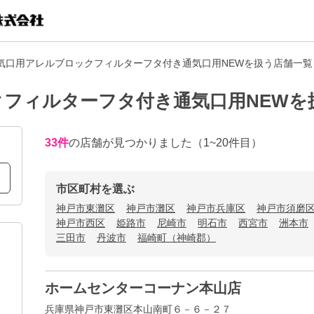
気口用アレルブロックフィルターフタ付き通気口用NEWを扱う店舗一覧
フィルターフタ付き通気口用NEWを
33
件
の店舗が見つかりました
（1~20件目）
市区町村を選ぶ
神戸市東灘区
神戸市灘区
神戸市兵庫区
神戸市須磨
神戸市西区
姫路市
尼崎市
明石市
西宮市
洲本市
三田市
丹波市
福崎町（神崎郡）
ホームセンターコーナン本山店
兵庫県神戸市東灘区本山南町６－６－２７