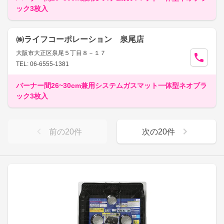
ック3枚入
㈱ライフコーポレーション 泉尾店
大阪市大正区泉尾５丁目８－１７
TEL: 06-6555-1381
バーナー間26~30cm兼用システムガスマット一体型ネオブラ
ック3枚入
前の
20
件
次の
20
件