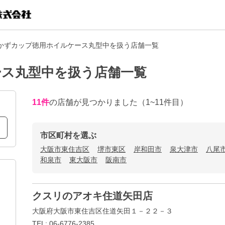
かずカップ徳用ホイルケース丸型中を扱う店舗一覧
ース丸型中を扱う店舗一覧
11
件
の店舗が見つかりました
（1~11件目）
市区町村を選ぶ
大阪市東住吉区
堺市東区
岸和田市
泉大津市
八尾
和泉市
東大阪市
阪南市
クスリのアオキ住道矢田店
大阪府大阪市東住吉区住道矢田１－２２－３
TEL: 06-6776-2385