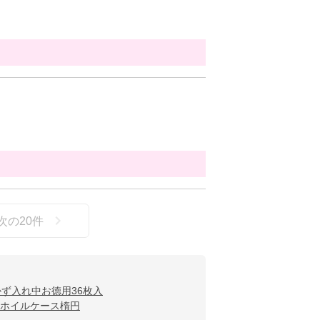
次の
20
件
かず入れ中お徳用36枚入
ホイルケース楕円