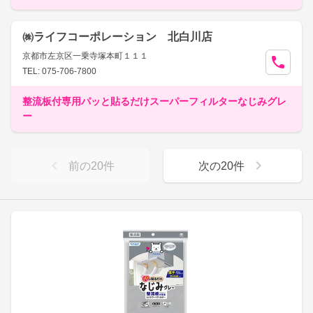
㈱ライフコーポレーション 北白川店
京都市左京区一乗寺塚本町１１１
TEL: 075-706-7800
整流板付専用パッと貼るだけスーパーフィルターなじみグレ
ー
前の
20
件
次の
20
件