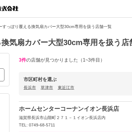
ーすっぽり覆える換気扇カバー大型30cm専用を扱う店舗一覧
換気扇カバー大型30cm専用を扱う店
3
件
の店舗が見つかりました
（1~3件目）
市区町村を選ぶ
長浜市
草津市
東近江市
ホームセンターコーナンイオン長浜店
滋賀県長浜市山階町２７１－１イオン長浜店内
TEL: 0749-68-5711