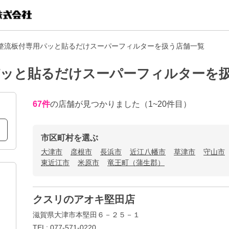
整流板付専用パッと貼るだけスーパーフィルターを扱う店舗一覧
パッと貼るだけスーパーフィルターを
67
件
の店舗が見つかりました
（1~20件目）
市区町村を選ぶ
大津市
彦根市
長浜市
近江八幡市
草津市
守山市
東近江市
米原市
竜王町（蒲生郡）
クスリのアオキ堅田店
滋賀県大津市本堅田６－２５－１
TEL: 077-571-0220