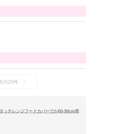
次の
20
件
タッチレンジフードカバーでか60-90cm用