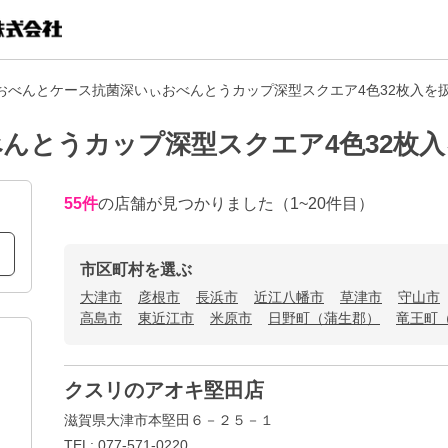
おべんとケース抗菌深いぃおべんとうカップ深型スクエア4色32枚入を
んとうカップ深型スクエア4色32枚
55
件
の店舗が見つかりました
（1~20件目）
市区町村を選ぶ
大津市
彦根市
長浜市
近江八幡市
草津市
守山市
高島市
東近江市
米原市
日野町（蒲生郡）
竜王町
クスリのアオキ堅田店
滋賀県大津市本堅田６－２５－１
TEL: 077-571-0220