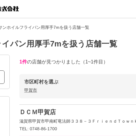
サンホイルフライパン用厚手7mを扱う店舗一覧
イパン用厚手7mを扱う店舗一覧
1
件
の店舗が見つかりました
（1~1件目）
市区町村を選ぶ
甲賀市
ＤＣＭ甲賀店
滋賀県甲賀市甲南町竜法師３３８－３ＦｒｉｅｎｄＴｏｗｎ
TEL: 0748-86-1700