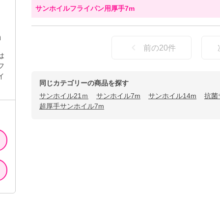
サンホイルフライパン用厚手7m
m
前の
20
件
は
フ
イ
同じカテゴリーの商品を探す
サンホイル21ｍ
サンホイル7m
サンホイル14m
抗菌
超厚手サンホイル7m