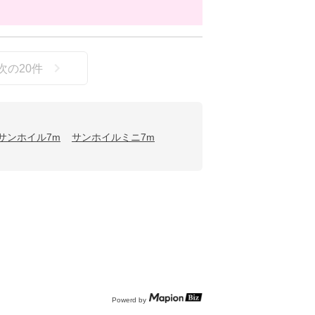
次の
20
件
サンホイル7m
サンホイルミニ7m
Powerd by