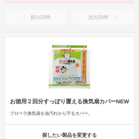
前の
20
件
次の
20
件
お徳用２回分すっぽり覆える換気扇カバーNEW
プロペラ換気扇を油汚れから守るカバー。
探したい製品を変更する