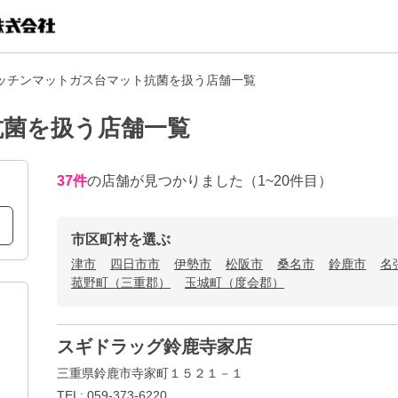
ッチンマットガス台マット抗菌を扱う店舗一覧
抗菌を扱う店舗一覧
37
件
の店舗が見つかりました
（1~20件目）
市区町村を選ぶ
津市
四日市市
伊勢市
松阪市
桑名市
鈴鹿市
名
菰野町（三重郡）
玉城町（度会郡）
スギドラッグ鈴鹿寺家店
三重県鈴鹿市寺家町１５２１－１
TEL: 059-373-6220