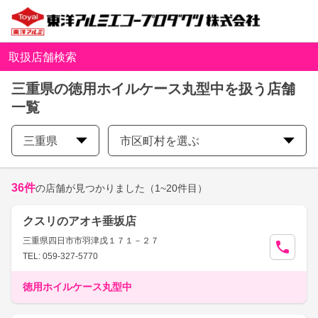
取扱店舗検索
三重県の徳用ホイルケース丸型中を扱う店舗
一覧
三重県
市区町村を選ぶ
36
件
の店舗が見つかりました
（1~20件目）
クスリのアオキ垂坂店
三重県四日市市羽津戊１７１－２７
TEL: 059-327-5770
徳用ホイルケース丸型中