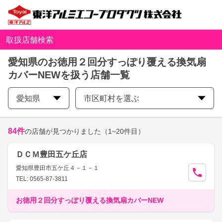
取扱店舗検索
愛知県のお徳用２回分すっぽり覆える換気扇
カバーNEWを扱う店舗一覧
愛知県
市区町村を選ぶ
84
件
の店舗が見つかりました
（1~20件目）
ＤＣＭ豊田五ケ丘店
愛知県豊田市五ケ丘４－１－１
TEL: 0565-87-3811
お徳用２回分すっぽり覆える換気扇カバーNEW