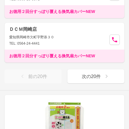
お徳用２回分すっぽり覆える換気扇カバーNEW
ＤＣＭ岡崎店
愛知県岡崎市欠町字野添３０
TEL: 0564-24-4441
お徳用２回分すっぽり覆える換気扇カバーNEW
前の
20
件
次の
20
件