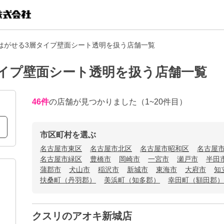
はがせる3層タイプ壁面シート透明を扱う店舗一覧
イプ壁面シート透明を扱う店舗一覧
46
件
の店舗が見つかりました
（1~20件目）
市区町村を選ぶ
名古屋市東区
名古屋市北区
名古屋市昭和区
名古屋
名古屋市緑区
豊橋市
岡崎市
一宮市
瀬戸市
半田
蒲郡市
犬山市
稲沢市
新城市
東海市
大府市
知
扶桑町（丹羽郡）
美浜町（知多郡）
幸田町（額田郡）
クスリのアオキ新城店