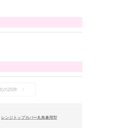
次の
20
件
レンジトップカバー丸角兼用型