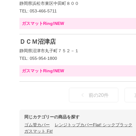
静岡県浜松市東区中田町８００
TEL: 053-466-5711
ガスマットRing!NEW
ＤＣＭ沼津店
静岡県沼津市丸子町７５２－１
TEL: 055-954-1800
ガスマットRing!NEW
前の
20
件
同じカテゴリーの商品を探す
ゴム管カバー
レンジトップカバーFlat! シックブラック
ガスマット Fit!