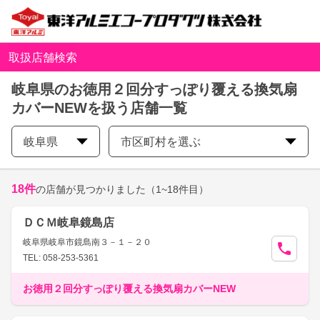
取扱店舗検索
岐阜県のお徳用２回分すっぽり覆える換気扇
カバーNEWを扱う店舗一覧
岐阜県
市区町村を選ぶ
18
件
の店舗が見つかりました
（1~18件目）
ＤＣＭ岐阜鏡島店
岐阜県岐阜市鏡島南３－１－２０
TEL: 058-253-5361
お徳用２回分すっぽり覆える換気扇カバーNEW