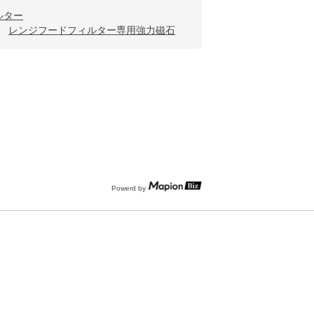
ルター
レンジフードフィルター専用強力磁石
Powerd by