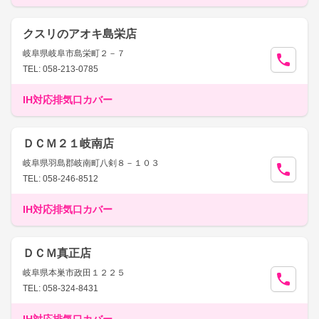
クスリのアオキ島栄店
岐阜県岐阜市島栄町２－７
TEL: 058-213-0785
IH対応排気口カバー
ＤＣＭ２１岐南店
岐阜県羽島郡岐南町八剣８－１０３
TEL: 058-246-8512
IH対応排気口カバー
ＤＣＭ真正店
岐阜県本巣市政田１２２５
TEL: 058-324-8431