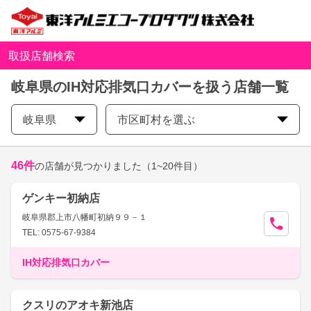
取扱店舗検索
岐阜県のIH対応排気口カバーを扱う店舗一覧
岐阜県
市区町村を選ぶ
46
件
の店舗が見つかりました
（1~20件目）
ゲンキー初納店
岐阜県郡上市八幡町初納９９－１
TEL: 0575-67-9384
IH対応排気口カバー
クスリのアオキ新池店