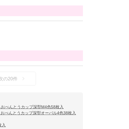
次の
20
件
おべんとうカップ深型M4色58枚入
おべんとうカップ深型オーバル4色38枚入
枚入