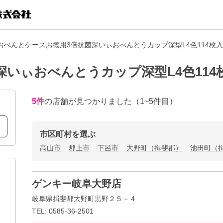
おべんとケースお徳用3倍抗菌深いぃおべんとうカップ深型L4色114枚
深いぃおべんとうカップ深型L4色11
5
件
の店舗が見つかりました
（1~5件目）
市区町村を選ぶ
高山市
郡上市
下呂市
大野町（揖斐郡）
池田町（
ゲンキー岐阜大野店
岐阜県揖斐郡大野町黒野２５－４
TEL: 0585-36-2501