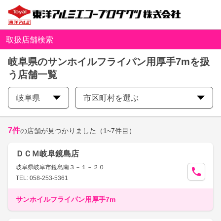
取扱店舗検索
岐阜県のサンホイルフライパン用厚手7mを扱
う店舗一覧
岐阜県
市区町村を選ぶ
7
件
の店舗が見つかりました
（1~7件目）
ＤＣＭ岐阜鏡島店
岐阜県岐阜市鏡島南３－１－２０
TEL: 058-253-5361
サンホイルフライパン用厚手7m