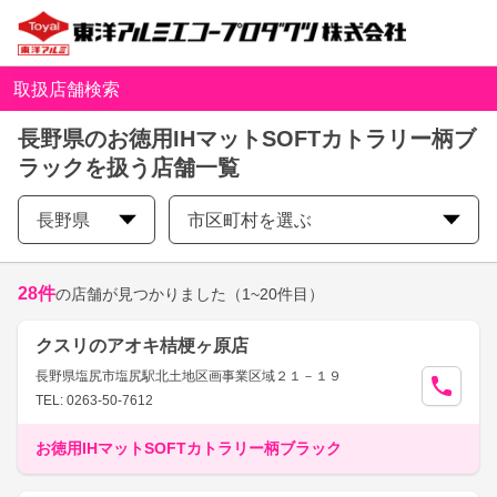
取扱店舗検索
長野県のお徳用IHマットSOFTカトラリー柄ブ
ラックを扱う店舗一覧
長野県
市区町村を選ぶ
28
件
の店舗が見つかりました
（1~20件目）
クスリのアオキ桔梗ヶ原店
長野県塩尻市塩尻駅北土地区画事業区域２１－１９
TEL: 0263-50-7612
お徳用IHマットSOFTカトラリー柄ブラック