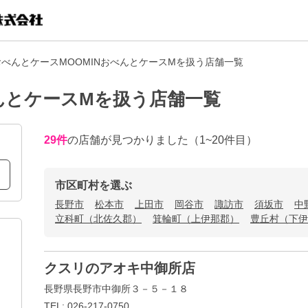
 おべんとケースMOOMINおべんとケースMを扱う店舗一覧
べんとケースMを扱う店舗一覧
29
件
の店舗が見つかりました
（1~20件目）
市区町村を選ぶ
長野市
松本市
上田市
岡谷市
諏訪市
須坂市
中
立科町（北佐久郡）
箕輪町（上伊那郡）
豊丘村（下伊
クスリのアオキ中御所店
長野県長野市中御所３－５－１８
TEL: 026-217-0750