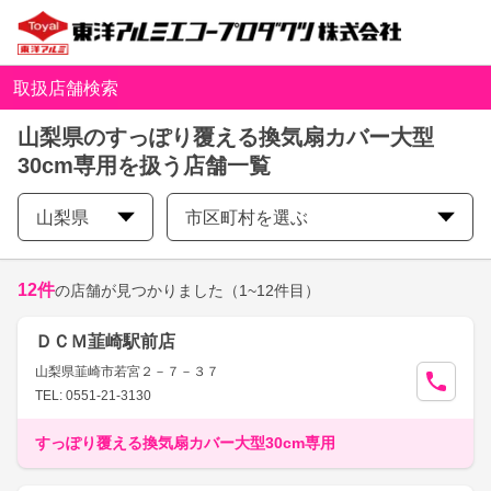
取扱店舗検索
山梨県のすっぽり覆える換気扇カバー大型
30cm専用を扱う店舗一覧
山梨県
市区町村を選ぶ
12
件
の店舗が見つかりました
（1~12件目）
ＤＣＭ韮崎駅前店
山梨県韮崎市若宮２－７－３７
TEL: 0551-21-3130
すっぽり覆える換気扇カバー大型30cm専用