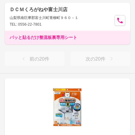
ＤＣＭくろがねや富士川店
山梨県南巨摩郡富士川町青柳町９６０－１
TEL: 0556-22-7801
パッと貼るだけ整流板裏専用シート
前の
20
件
次の
20
件