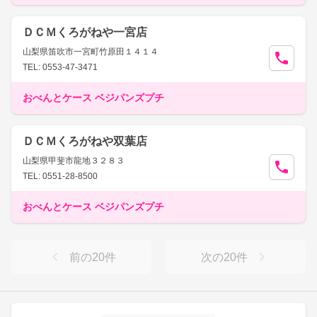
ＤＣＭくろがねや一宮店
山梨県笛吹市一宮町竹原田１４１４
TEL: 0553-47-3471
おべんとケース ベジパンズプチ
ＤＣＭくろがねや双葉店
山梨県甲斐市龍地３２８３
TEL: 0551-28-8500
おべんとケース ベジパンズプチ
前の
20
件
次の
20
件