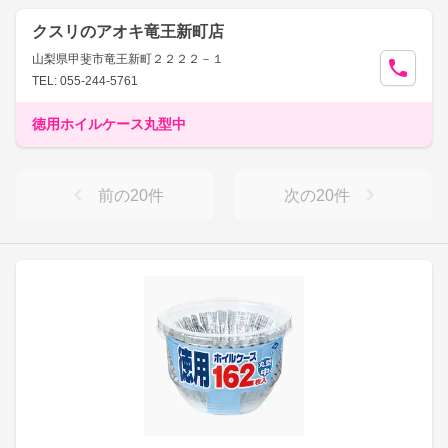
クスリのアオキ竜王新町店
山梨県甲斐市竜王新町２２２２－１
TEL: 055-244-5761
徳用ホイルケース丸型中
前の
20
件
次の
20
件