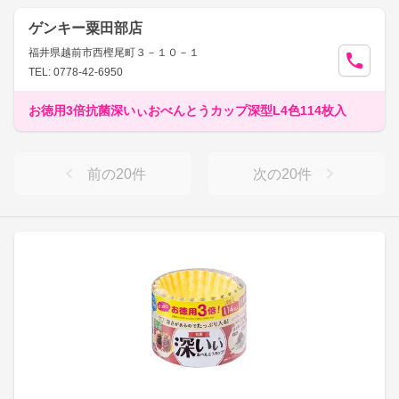
ゲンキー粟田部店
福井県越前市西樫尾町３－１０－１
TEL: 0778-42-6950
お徳用3倍抗菌深いぃおべんとうカップ深型L4色114枚入
前の
20
件
次の
20
件