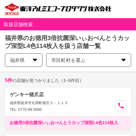
取扱店舗検索
福井県のお徳用3倍抗菌深いぃおべんとうカッ
プ深型L4色114枚入を扱う店舗一覧
福井県
市区町村を選ぶ
5
件
の店舗が見つかりました
（1~5件目）
ゲンキー猪爪店
福井県坂井市丸岡町猪爪５－１１０
TEL: 0776-88-0080
お徳用3倍抗菌深いぃおべんとうカップ深型L4色114枚入