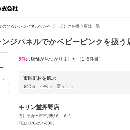
がのびるレンジパネルでかベビーピンクを扱う店舗一覧
レンジパネルでかベビーピンクを扱う
5
件
の店舗が見つかりました
（1~5件目）
市区町村を選ぶ
金沢市
小松市
野々市市
キリン堂押野店
石川県野々市市押野６－６２
TEL: 076-294-8003