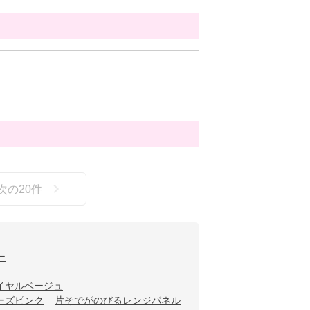
次の
20
件
ー
イヤルベージュ
ーズピンク
片そでがのびるレンジパネル