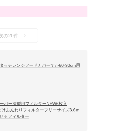
次の
20
件
タッチレンジフードカバーでか60-90cm用
ーパー深型用フィルターNEW6枚入
けふんわりフィルターフリーサイズ3.6ｍ
せるフィルター