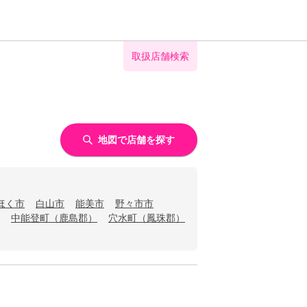
取扱店舗検索
地図で店舗を探す
ほく市
白山市
能美市
野々市市
中能登町（鹿島郡）
穴水町（鳳珠郡）