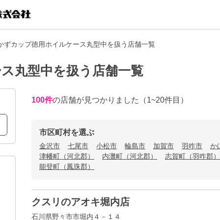
かずカップ徳用ホイルケース丸型中を扱う店舗一覧
ース丸型中を扱う店舗一覧
100
件
の店舗が見つかりました
（1~20件目）
市区町村を選ぶ
金沢市
七尾市
小松市
輪島市
加賀市
羽咋市
か
津幡町（河北郡）
内灘町（河北郡）
志賀町（羽咋郡）
能登町（鳳珠郡）
クスリのアオキ堀内店
石川県野々市市堀内４－１４