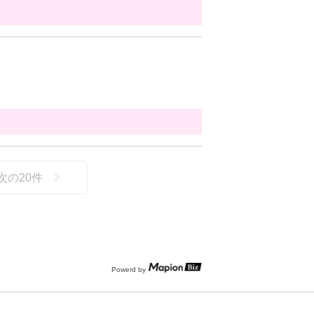
次の
20
件
Powerd by