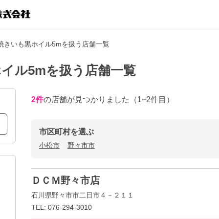
焼きいも黒ホイル5mを扱う店舗一覧
イル5mを扱う店舗一覧
2
件
の店舗が見つかりました
（1~2件目）
市区町村を選ぶ
小松市
野々市市
ＤＣＭ野々市店
石川県野々市市二日市４－２１１
TEL: 076-294-3010