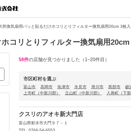
衣所換気扇用パッと貼るだけホコリとりフィルター換気扇用20cm 3枚
ホコリとりフィルター換気扇用20cm
58
件
の店舗が見つかりました
（1~20件目）
市区町村を選ぶ
富山市
高岡市
魚津市
氷見市
滑川市
黒部市
砺
上市町（中新川郡）
立山町（中新川郡）
入善町（下新
クスリのアオキ新大門店
富山県射水市大門９７－１
TEL: 0766-54-6553