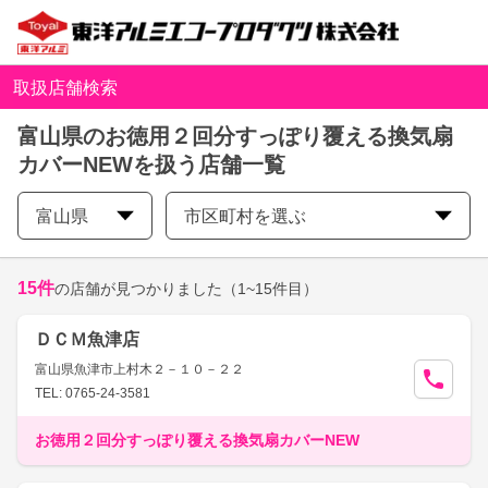
取扱店舗検索
富山県のお徳用２回分すっぽり覆える換気扇
カバーNEWを扱う店舗一覧
富山県
市区町村を選ぶ
15
件
の店舗が見つかりました
（1~15件目）
ＤＣＭ魚津店
富山県魚津市上村木２－１０－２２
TEL: 0765-24-3581
お徳用２回分すっぽり覆える換気扇カバーNEW