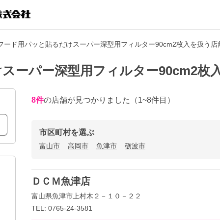
フード用パッと貼るだけスーパー深型用フィルター90cm2枚入を扱う店
スーパー深型用フィルター90cm2枚
8
件
の店舗が見つかりました
（1~8件目）
市区町村を選ぶ
富山市
高岡市
魚津市
砺波市
ＤＣＭ魚津店
富山県魚津市上村木２－１０－２２
TEL: 0765-24-3581