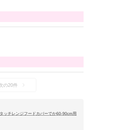
次の
20
件
タッチレンジフードカバーでか60-90cm用