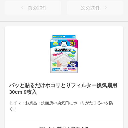
前の
20
件
次の
20
件
パッと貼るだけホコリとりフィルター換気扇用
30cm 9枚入
トイレ・お風呂・洗面所の換気口にホコリがたまるのを防
ぐ！