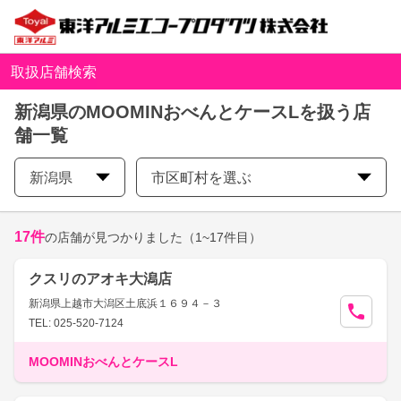
取扱店舗検索
新潟県のMOOMINおべんとケースLを扱う店
舗一覧
新潟県
市区町村を選ぶ
17
件
の店舗が見つかりました
（1~17件目）
クスリのアオキ大潟店
新潟県上越市大潟区土底浜１６９４－３
TEL: 025-520-7124
MOOMINおべんとケースL