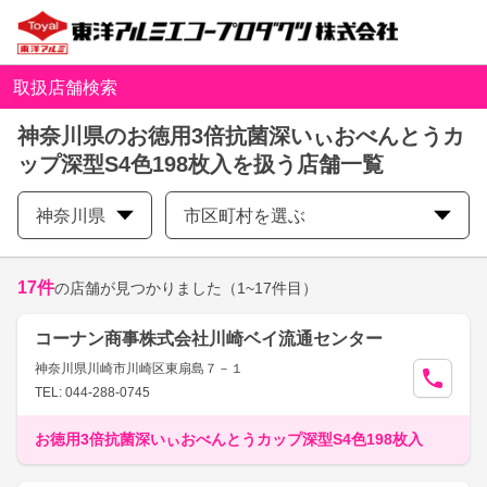
取扱店舗検索
神奈川県のお徳用3倍抗菌深いぃおべんとうカ
ップ深型S4色198枚入を扱う店舗一覧
神奈川県
市区町村を選ぶ
17
件
の店舗が見つかりました
（1~17件目）
コーナン商事株式会社川崎ベイ流通センター
神奈川県川崎市川崎区東扇島７－１
TEL: 044-288-0745
お徳用3倍抗菌深いぃおべんとうカップ深型S4色198枚入