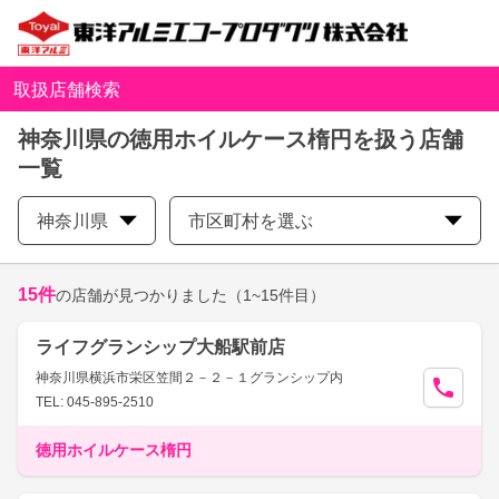
取扱店舗検索
神奈川県の徳用ホイルケース楕円を扱う店舗
一覧
神奈川県
市区町村を選ぶ
15
件
の店舗が見つかりました
（1~15件目）
ライフグランシップ大船駅前店
神奈川県横浜市栄区笠間２－２－１グランシップ内
TEL: 045-895-2510
徳用ホイルケース楕円