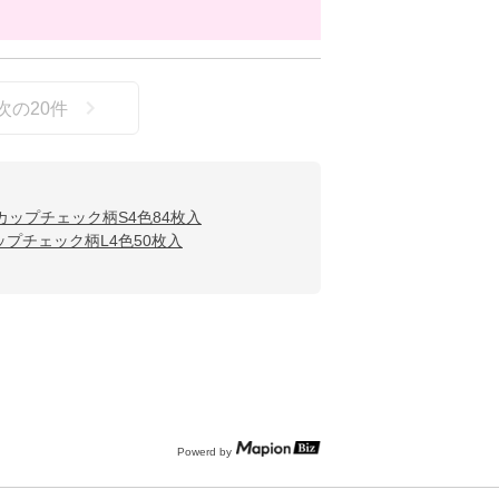
次の
20
件
カップチェック柄S4色84枚入
プチェック柄L4色50枚入
Powerd by