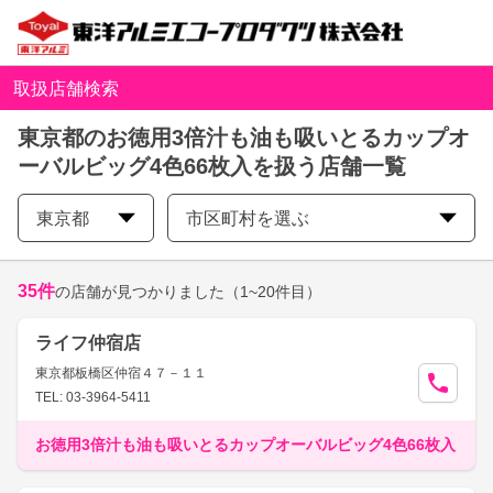
取扱店舗検索
東京都のお徳用3倍汁も油も吸いとるカップオ
ーバルビッグ4色66枚入を扱う店舗一覧
東京都
市区町村を選ぶ
35
件
の店舗が見つかりました
（1~20件目）
ライフ仲宿店
東京都板橋区仲宿４７－１１
TEL: 03-3964-5411
お徳用3倍汁も油も吸いとるカップオーバルビッグ4色66枚入