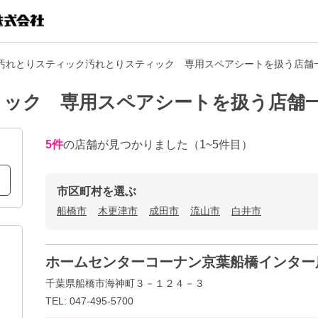
汚れとりスティック汚れとりスティック 専用スペアシートを扱う店舗
ィック 専用スペアシートを扱う店舗
5
件
の店舗が見つかりました
（1~5件目）
市区町村を選ぶ
船橋市
木更津市
成田市
流山市
白井市
ホームセンターコーナン京葉船橋インター
千葉県船橋市海神町３－１２４－３
TEL: 047-495-5700