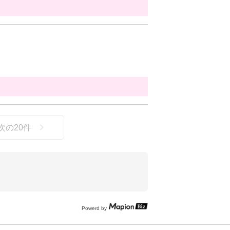
次の
20
件
Powerd by