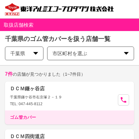
取扱店舗検索
千葉県のゴム管カバーを扱う店舗一覧
千葉県
市区町村を選ぶ
7
件
の店舗が見つかりました
（1~7件目）
ＤＣＭ鎌ヶ谷店
千葉県鎌ケ谷市右京塚２－１９
TEL: 047-445-8112
ゴム管カバー
ＤＣＭ四街道店