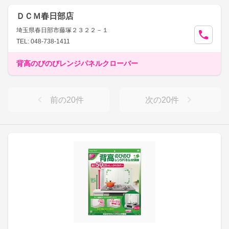
ＤＣＭ春日部店
埼玉県春日部市藤塚２３２２－１
TEL: 048-738-1411
背高のびのびレンジパネルクローバー
前の
20
件
次の
20
件