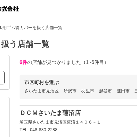
ル用ゴム管カバーを扱う店舗一覧
を扱う店舗一覧
6
件
の店舗が見つかりました
（1~6件目）
市区町村を選ぶ
さいたま市見沼区
所沢市
羽生市
越谷市
蓮田市
ＤＣＭさいたま蓮沼店
埼玉県さいたま市見沼区蓮沼１４０６－１
TEL: 048-680-2288