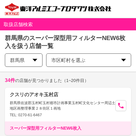
取扱店舗検索
群馬県のスーパー深型用フィルターNEW6枚
入を扱う店舗一覧
群馬県
市区町村を選ぶ
34
件
の店舗が見つかりました
（1~20件目）
クスリのアオキ玉村店
群馬県佐波郡玉村町玉村都市計画事業玉村町文化センター周辺土
地区画整理事業２８街区１画地
TEL: 0270-61-6467
スーパー深型用フィルターNEW6枚入