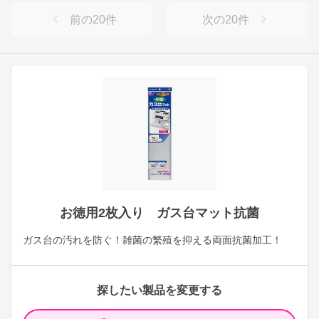
前の
20
件
次の
20
件
お徳用2枚入り ガス台マット抗菌
ガス台の汚れを防ぐ！雑菌の繁殖を抑える両面抗菌加工！
探したい製品を変更する