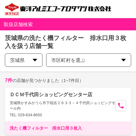
取扱店舗検索
茨城県の洗たく機フィルター 排水口用３枚
入を扱う店舗一覧
茨城県
市区町村を選ぶ
7
件
の店舗が見つかりました
（1~7件目）
ＤＣＭ千代田ショッピングセンター店
茨城県かすみがうら市下稲吉２６３３－４千代田ショッピングモ
ール内
TEL: 029-834-8650
洗たく機フィルター 排水口用３枚入