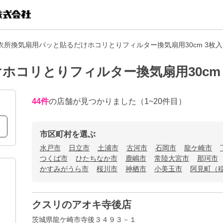
衣所換気扇用パッと貼るだけホコリとりフィルター換気扇用30cm 3枚
ホコリとりフィルター換気扇用30cm
44
件
の店舗が見つかりました
（1~20件目）
市区町村を選ぶ
水戸市
日立市
土浦市
古河市
石岡市
龍ケ崎市
つくば市
ひたちなか市
鹿嶋市
常陸大宮市
那珂市
かすみがうら市
桜川市
神栖市
小美玉市
阿見町（
クスリのアオキ寺後店
茨城県龍ケ崎市寺後３４９３－１