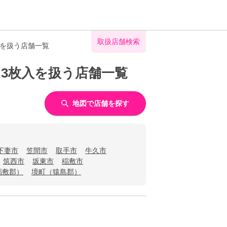
取扱店舗検索
入を扱う店舗一覧
 3枚入を扱う店舗一覧
地図で店舗を探す
下妻市
笠間市
取手市
牛久市
筑西市
坂東市
稲敷市
稲敷郡）
境町（猿島郡）